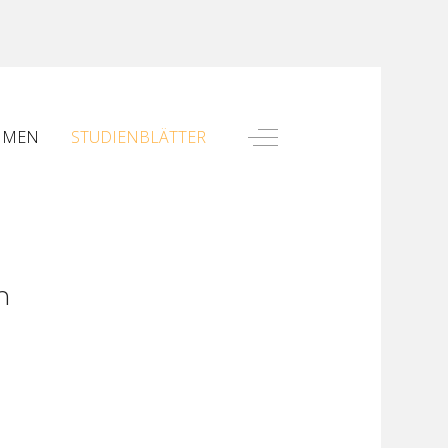
Off-Canvas Toggle
HMEN
STUDIENBLÄTTER
n