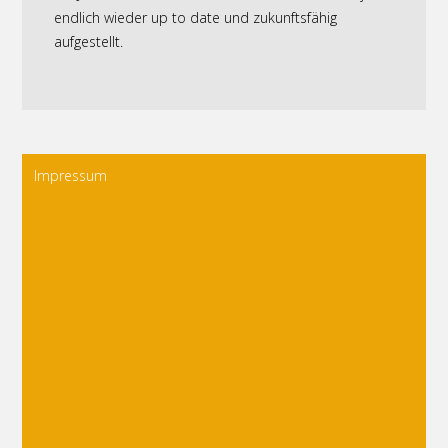
endlich wieder up to date und zukunftsfähig
aufgestellt.
Impressum
Impressum
anbieter: Thomas Bungarten
anschrift: Ulmenallee 44 D-45478 Mülheim
Bundesrepublik Deutschland
kontakt: fon: ++49 (0) 208 - 592550
fax: ++49 (0) 208 - 59499089
mobil: ++49 (0) 177 - 8850440
email: thobu@kunstsinn.de
website http://www.kunstsinn.de
verantwortlich i. s. d. mdstv: Thomas Bungarten
email: thobu@kunstsinn.de