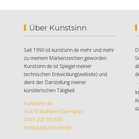
Über Kunstsinn
Seit 1990 ist kunstsinn.de mehr und mehr
D
zu meinem Markenzeichen geworden.
S
Kunstsinn.de ist Spiegel meiner
ä
technischen Entwicklung(website) und
d
dient der Darstellung meiner
künstlerischen Tätigkeit.
M
K
Kunstsinn.de
d
45478 Mülheim (Germany)
0049 208 592550
thobu[at[kunstsinn.de