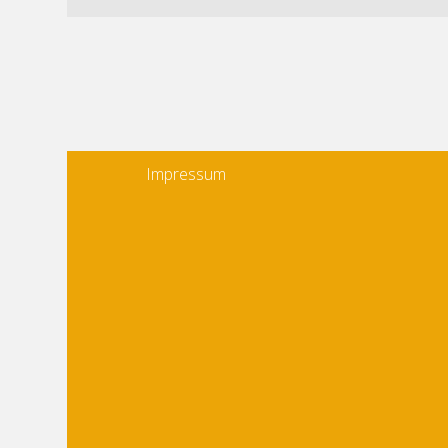
Impressum
Impressum
anbieter: Thomas
Bungarten
anschrift: Ulmenallee 44
D-45478 Mülheim
Bundesrepublik
Deutschland
kontakt: fon: ++49 (0)
208 - 592550
fax: ++49 (0) 208 -