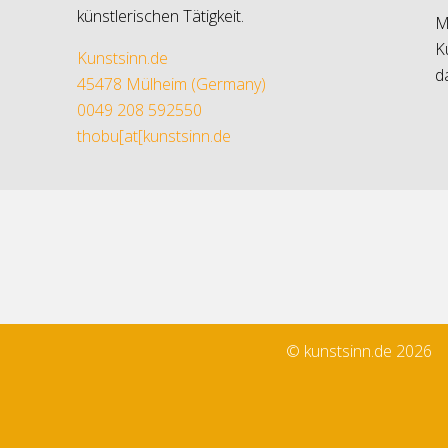
künstlerischen Tätigkeit.
M
K
Kunstsinn.de
d
45478 Mülheim (Germany)
0049 208 592550
thobu[at[kunstsinn.de
© kunstsinn.de 2026