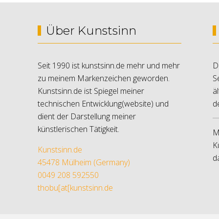
Über Kunstsinn
Seit 1990 ist kunstsinn.de mehr und mehr
D
zu meinem Markenzeichen geworden.
S
Kunstsinn.de ist Spiegel meiner
ä
technischen Entwicklung(website) und
d
dient der Darstellung meiner
künstlerischen Tätigkeit.
M
K
Kunstsinn.de
d
45478 Mülheim (Germany)
0049 208 592550
thobu[at[kunstsinn.de